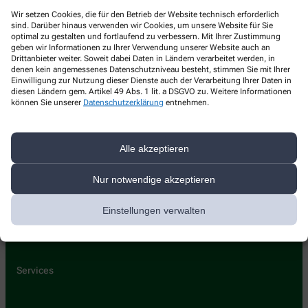
Kontakt
Wir setzen Cookies, die für den Betrieb der Website technisch erforderlich
sind. Darüber hinaus verwenden wir Cookies, um unsere Website für Sie
optimal zu gestalten und fortlaufend zu verbessern. Mit Ihrer Zustimmung
Bahnhof-Apotheke Delcare OHG
geben wir Informationen zu Ihrer Verwendung unserer Website auch an
Drittanbieter weiter. Soweit dabei Daten in Ländern verarbeitet werden, in
denen kein angemessenes Datenschutzniveau besteht, stimmen Sie mit Ihrer
Bahnhofstr. 11-13
,
27749
Delmenhorst
Einwilligung zur Nutzung dieser Dienste auch der Verarbeitung Ihrer Daten in
04221 14506
diesen Ländern gem. Artikel 49 Abs. 1 lit. a DSGVO zu. Weitere Informationen
können Sie unserer
Datenschutzerklärung
entnehmen.
04221 18661
bahnhof@apotheke-mueller.de
Alle akzeptieren
Nur notwendige akzeptieren
Über uns
Einstellungen verwalten
Leistungen
Kontakt
Services